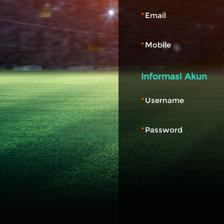
*
Email
*
Mobile
Informasi Akun
*
Username
*
Password