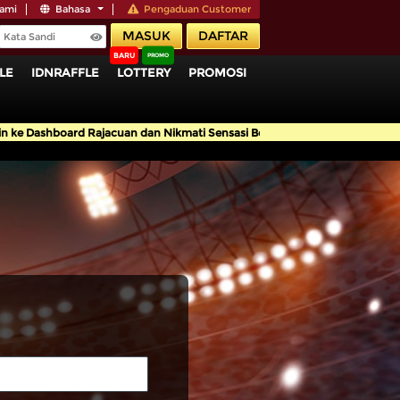
ami
Bahasa
Pengaduan Customer
DAFTAR
BARU
PROMO
LE
IDNRAFFLE
LOTTERY
PROMOSI
Dashboard Rajacuan dan Nikmati Sensasi Bermain Terbaik Hari Ini. Berga