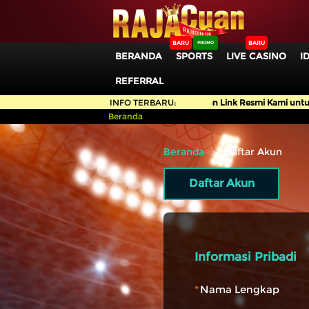
BARU
BARU
PROMO
BERANDA
SPORTS
LIVE CASINO
I
REFERRAL
 Game Online Terpercaya 24 Jam! 🔥 Gunakan Link Resmi Kami untuk Prose
INFO TERBARU:
Beranda
Daftar
Beranda
›
Daftar Akun
Daftar Akun
Informasi Pribadi
*
Nama Lengkap